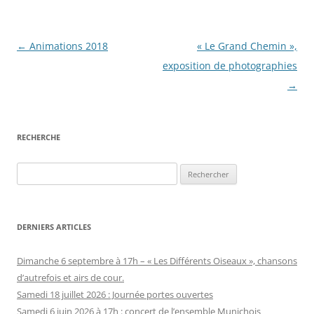
Navigation
←
Animations 2018
« Le Grand Chemin »,
des
exposition de photographies
articles
→
RECHERCHE
Rechercher :
DERNIERS ARTICLES
Dimanche 6 septembre à 17h – « Les Différents Oiseaux », chansons
d’autrefois et airs de cour.
Samedi 18 juillet 2026 : Journée portes ouvertes
Samedi 6 juin 2026 à 17h : concert de l’ensemble Munichois