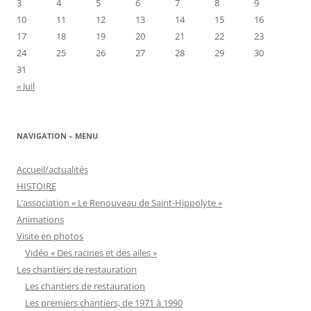
3
4
5
6
7
8
9
10
11
12
13
14
15
16
17
18
19
20
21
22
23
24
25
26
27
28
29
30
31
« Juil
NAVIGATION – MENU
Accueil/actualités
HISTOIRE
L’association « Le Renouveau de Saint-Hippolyte »
Animations
Visite en photos
Vidéo « Des racines et des ailes »
Les chantiers de restauration
Les chantiers de restauration
Les premiers chantiers, de 1971 à 1990