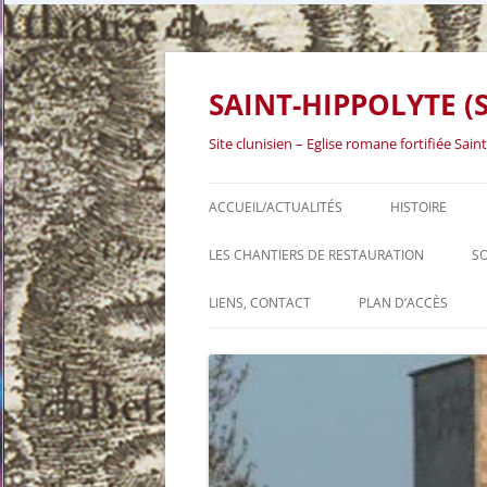
SAINT-HIPPOLYTE (S
Site clunisien – Eglise romane fortifiée Sa
ACCUEIL/ACTUALITÉS
HISTOIRE
LES CHANTIERS DE RESTAURATION
SO
LES CHANTIERS DE RESTAURATION
LIENS, CONTACT
PLAN D’ACCÈS
LES PREMIERS CHANTIERS, DE
1971 À 1990
LES CHANTIERS DU RENOUVEAU, À
PARTIR DE 2003