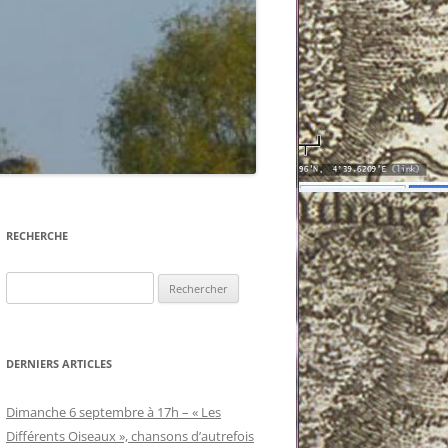
BESANCEUIL
LE HAMEAU DE SAINT-HIPPOLYTE
LE HAMEAU DES CHAUMES
RECHERCHE
Rechercher :
DERNIERS ARTICLES
Dimanche 6 septembre à 17h – « Les
Différents Oiseaux », chansons d’autrefois