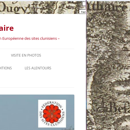
aire
n Européenne des sites clunisiens –
VISITE EN PHOTOS
VIDÉO « DES RACINES ET DES
DITIONS
LES ALENTOURS
AILES »
LES BORDS DE GUYE : LE GUÉ
D’AYNARD
LES BORDS DE GUYE : DU
CHÂTEAU DE CHASSIGNOLLES AU
MOULIN DE BESSEUIL
LE BOURG DE BONNAY