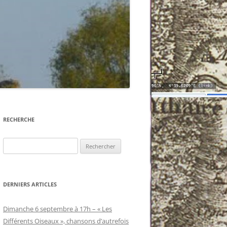
BESANCEUIL
LE HAMEAU DE SAINT-HIPPOLYTE
LE HAMEAU DES CHAUMES
RECHERCHE
Rechercher :
DERNIERS ARTICLES
Dimanche 6 septembre à 17h – « Les
Différents Oiseaux », chansons d’autrefois