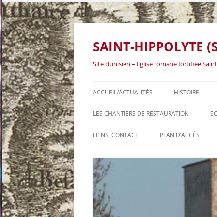
SAINT-HIPPOLYTE (S
Site clunisien – Eglise romane fortifiée Sa
ACCUEIL/ACTUALITÉS
HISTOIRE
LES CHANTIERS DE RESTAURATION
SO
LES CHANTIERS DE RESTAURATION
LIENS, CONTACT
PLAN D’ACCÈS
LES PREMIERS CHANTIERS, DE
1971 À 1990
LES CHANTIERS DU RENOUVEAU, À
PARTIR DE 2003