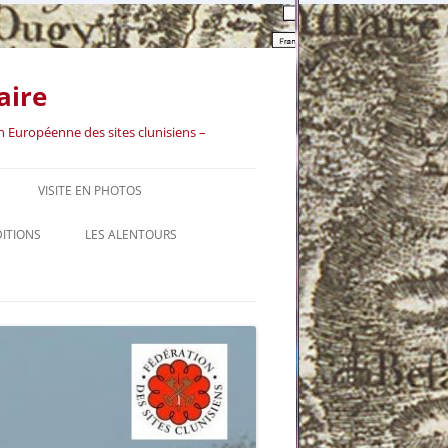
aire
n Européenne des sites clunisiens –
VISITE EN PHOTOS
VIDÉO « DES RACINES ET DES
DITIONS
LES ALENTOURS
AILES »
LES BORDS DE GUYE : LE GUÉ
D’AYNARD
LES BORDS DE GUYE : DU
CHÂTEAU DE CHASSIGNOLLES AU
MOULIN DE BESSEUIL
LE BOURG DE BONNAY