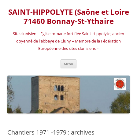
SAINT-HIPPOLYTE (Saône et Loire
71460 Bonnay-St-Ythaire
Site clunisien – Eglise romane fortifiée Saint-Hippolyte, ancien
doyenné de l'abbaye de Cluny – Membre de la Fédération
Européenne des sites clunisiens –
Aller
Menu
au
contenu
Chantiers 1971 -1979 : archives