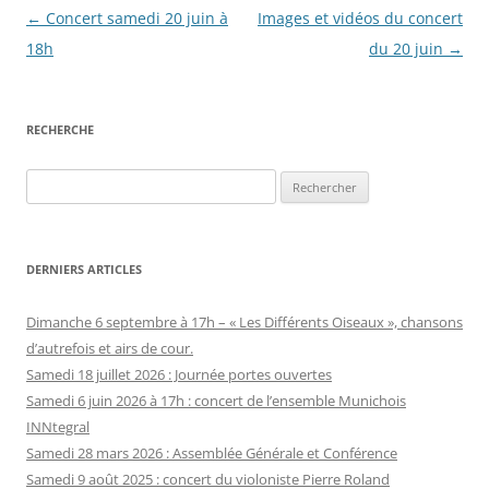
Navigation
←
Concert samedi 20 juin à
Images et vidéos du concert
des
18h
du 20 juin
→
articles
RECHERCHE
Rechercher :
DERNIERS ARTICLES
Dimanche 6 septembre à 17h – « Les Différents Oiseaux », chansons
d’autrefois et airs de cour.
Samedi 18 juillet 2026 : Journée portes ouvertes
Samedi 6 juin 2026 à 17h : concert de l’ensemble Munichois
INNtegral
Samedi 28 mars 2026 : Assemblée Générale et Conférence
Samedi 9 août 2025 : concert du violoniste Pierre Roland