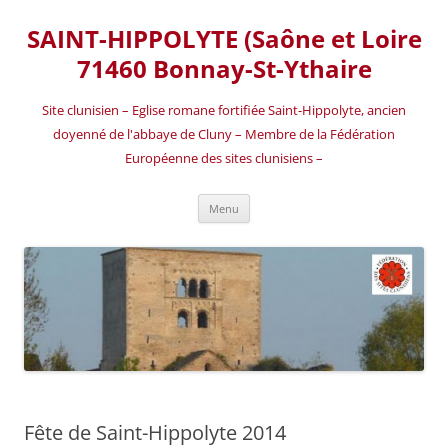
SAINT-HIPPOLYTE (Saône et Loire
71460 Bonnay-St-Ythaire
Site clunisien – Eglise romane fortifiée Saint-Hippolyte, ancien
doyenné de l'abbaye de Cluny – Membre de la Fédération
Européenne des sites clunisiens –
Aller
Menu
au
contenu
Fête de Saint-Hippolyte 2014